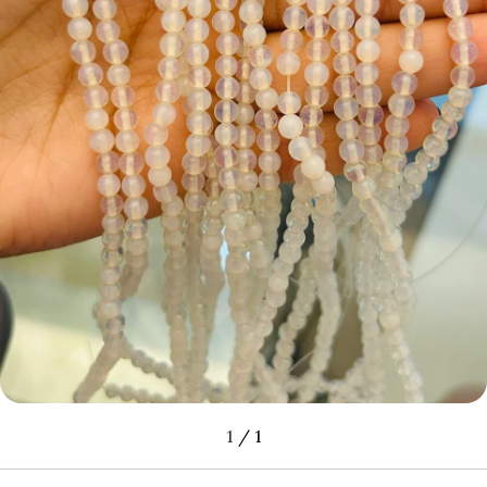
1
/
1