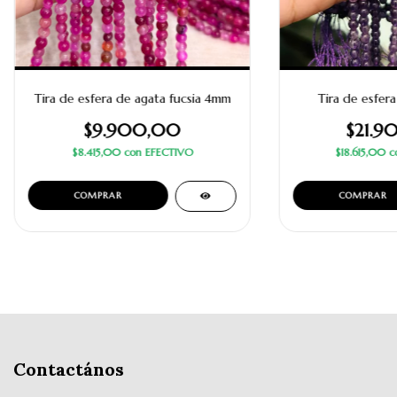
Tira de esfera de agata fucsia 4mm
Tira de esfer
$9.900,00
$21.9
$8.415,00
con
EFECTIVO
$18.615,00
c
Contactános