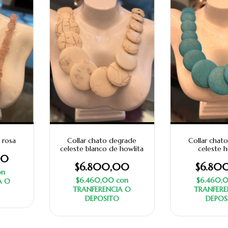
 rosa
Collar chato degrade
Collar chat
celeste blanco de howlita
celeste h
00
$6.800,00
$6.80
on
$6.460,00
con
$6.460,
A O
TRANFERENCIA O
TRANFERE
DEPOSITO
DEPOS