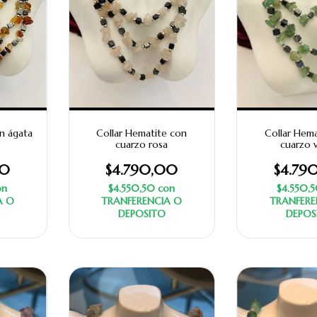
n ágata
Collar Hematite con
Collar Hema
cuarzo rosa
cuarzo 
00
$4.790,00
$4.79
on
$4.550,50
con
$4.550,
A O
TRANFERENCIA O
TRANFERE
DEPOSITO
DEPOS