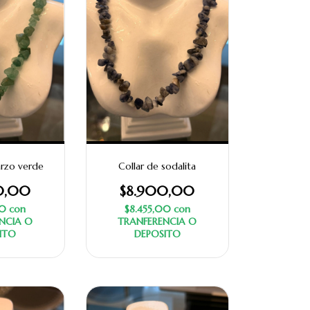
arzo verde
Collar de sodalita
0,00
$8.900,00
00
con
$8.455,00
con
NCIA O
TRANFERENCIA O
ITO
DEPOSITO