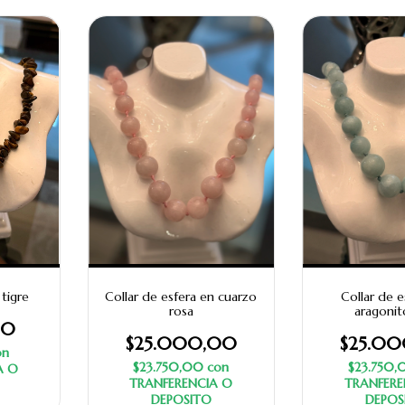
 tigre
Collar de esfera en cuarzo
Collar de e
rosa
aragonit
00
$25.000,00
$25.0
on
$23.750,00
con
$23.750
A O
TRANFERENCIA O
TRANFERE
DEPOSITO
DEPOS