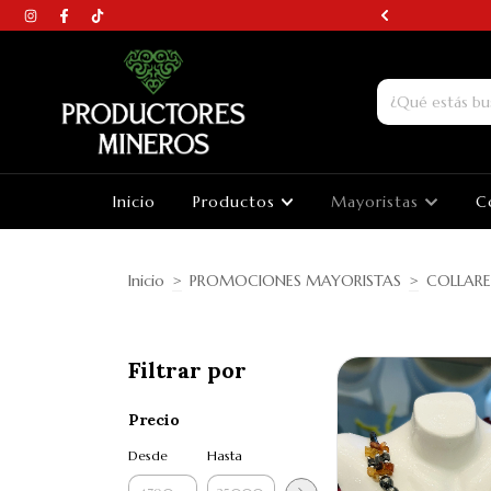
N AROS DE PIEDRAS
Inicio
Productos
Mayoristas
C
Inicio
>
PROMOCIONES MAYORISTAS
>
COLLARE
Filtrar por
Precio
Desde
Hasta