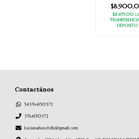
$8.900,
$8.455,00
c
TRANFERENCI
DEPOSITO
Contactános
543764150372
3764150372
Lucianabusch.lb@gmail.com