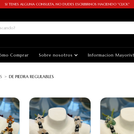
SI TENES ALGUNA CONSULTA, NO DUDES ESCRIBIRNOS HACIENDO "CLICK"
ómo Comprar
Sobre nosotros
Informacion Mayoris
S
>
DE PIEDRA REGULABLES