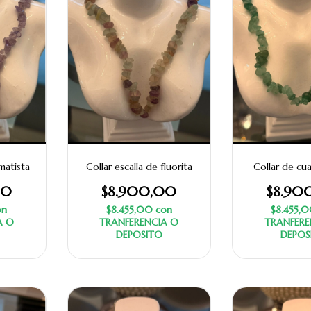
matista
Collar escalla de fluorita
Collar de cu
00
$8.900,00
$8.90
on
$8.455,00
con
$8.455,
A O
TRANFERENCIA O
TRANFERE
DEPOSITO
DEPOS