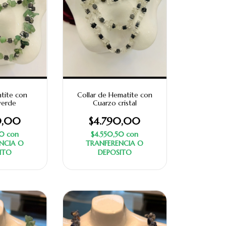
tite con
Collar de Hematite con
verde
Cuarzo cristal
0,00
$4.790,00
50
con
$4.550,50
con
NCIA O
TRANFERENCIA O
ITO
DEPOSITO