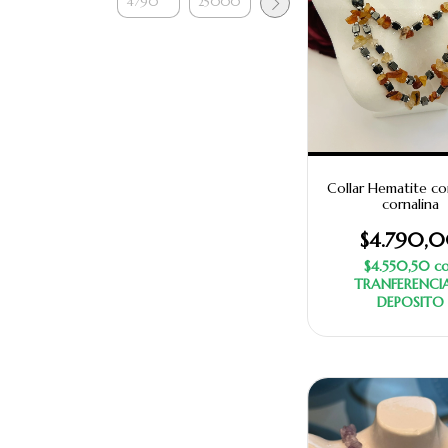
Collar Hematite co
cornalina
$4.790,
$4.550,50
c
TRANFERENCI
DEPOSITO