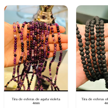
Tira de esferas de agata violeta
Tira de esferas o
4mm
4