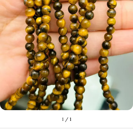
1
/
1