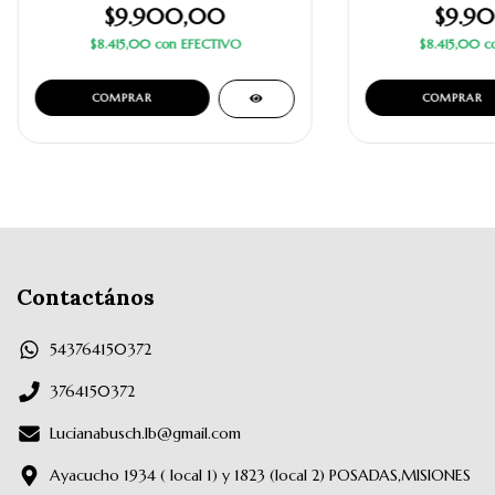
$9.900,00
$9.9
$8.415,00
con
EFECTIVO
$8.415,00
c
Contactános
543764150372
3764150372
Lucianabusch.lb@gmail.com
Ayacucho 1934 ( local 1) y 1823 (local 2) POSADAS,MISIONES