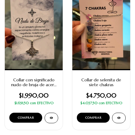
Collar con significado
Collar de selenita de
nudo de bruja de acero
siete chakras
quirúrgico
$1.990,00
$4.750,00
$1.691,50
con
EFECTIVO
$4.037,50
con
EFECTIVO