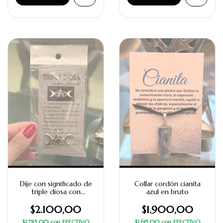
Dije con significado de
Collar cordón cianita
triple diosa con
azul en bruto
turmalina
$2.100,00
$1.900,00
$1.785,00
con
EFECTIVO
$1.615,00
con
EFECTIVO