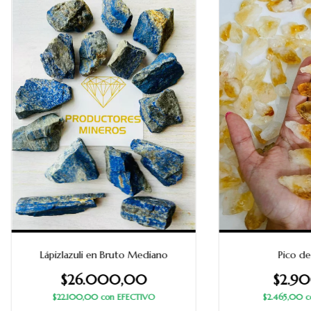
Lápizlazuli en Bruto Mediano
Pico de
$26.000,00
$2.9
$22.100,00
con
EFECTIVO
$2.465,00
c