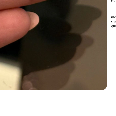
No 
¡De
Si 
qui