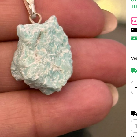
D
Ver
Ent