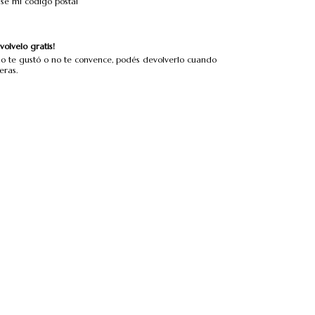
sé mi código postal
volvelo gratis!
no te gustó o no te convence, podés devolverlo cuando
eras.