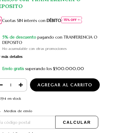
EPOSITO
Cuotas SIN interés con
DÉBITO
5% de descuento
pagando con TRANFERENCIA O
DEPOSITO
No acumulable con otras promociones
 más detalles
Envío gratis
superando los
$500.000,00
194
en stock
CAMBIAR CP
regas para el CP:
Medios de envío
CALCULAR