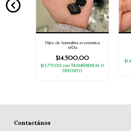
 electroplay
Dijes de turmalina económica
x10u
,00
$14.500,00
$1
NFERENCIA
$13.775,00
con
TRANFERENCIA O
O
DEPOSITO
Contactános