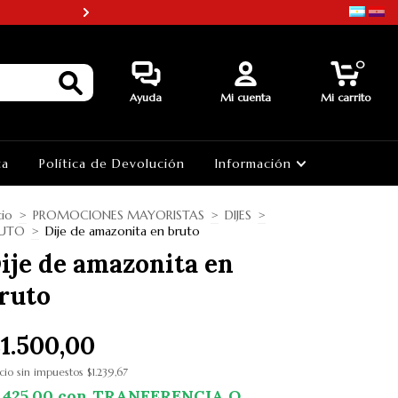
¡¡3 PAGOS SIN INTERES EN PRO
0
Ayuda
Mi cuenta
Mi carrito
ta
Política de Devolución
Información
cio
>
PROMOCIONES MAYORISTAS
>
DIJES
>
UTO
>
Dije de amazonita en bruto
ije de amazonita en
ruto
1.500,00
cio sin impuestos
$1.239,67
.425,00
con
TRANFERENCIA O