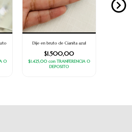
ruto
Dije en bruto de Cianita azul
Dije fluori
$1.500,00
$
A O
$1.425,00
con
TRANFERENCIA O
$13.775,0
DEPOSITO