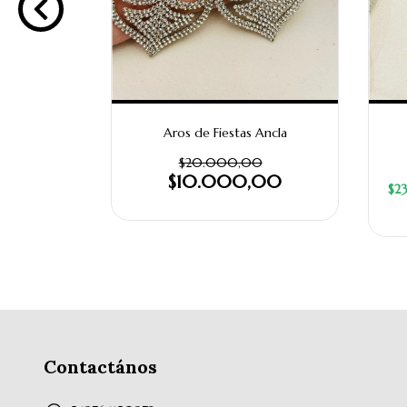
rquesita
Aros de Fiestas Ancla
0
$20.000,00
,00
$10.000,00
$2
Contactános