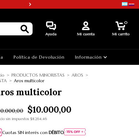
¡¡3 PAGOS SIN INTERES EN PRO
0
Ayuda
Mi cuenta
Mi carrito
ta
Política de Devolución
Información
cio
>
PRODUCTOS MINORISTAS
>
AROS
>
ESTA
>
Aros multicolor
ros multicolor
$10.000,00
0.000,00
cio sin impuestos
$8.264,46
Cuotas SIN interés con
DÉBITO