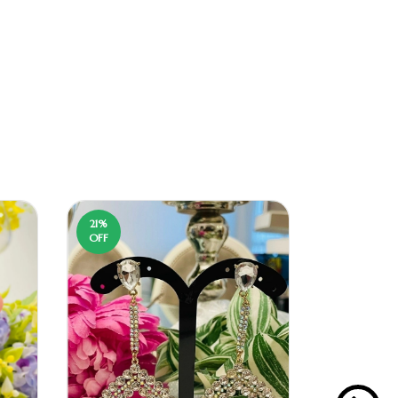
21
%
50
%
OFF
OFF