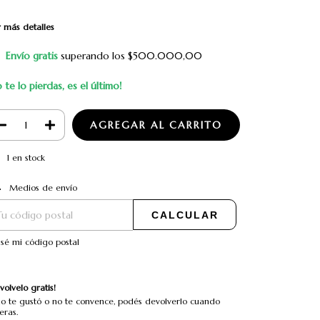
 más detalles
Envío gratis
superando los
$500.000,00
 te lo pierdas, es el último!
1
en stock
CAMBIAR CP
regas para el CP:
Medios de envío
CALCULAR
sé mi código postal
volvelo gratis!
no te gustó o no te convence, podés devolverlo cuando
eras.