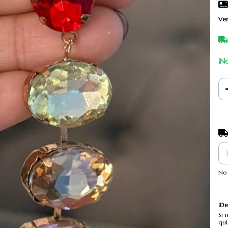
Ver
¡No
Ent
No 
¡De
Si 
qui