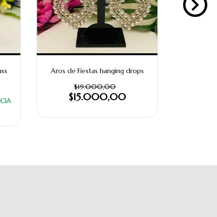
ass
Aros de Fiestas hanging drops
Aros de
$19.000,00
$25.000,
$15.000,00
CIA