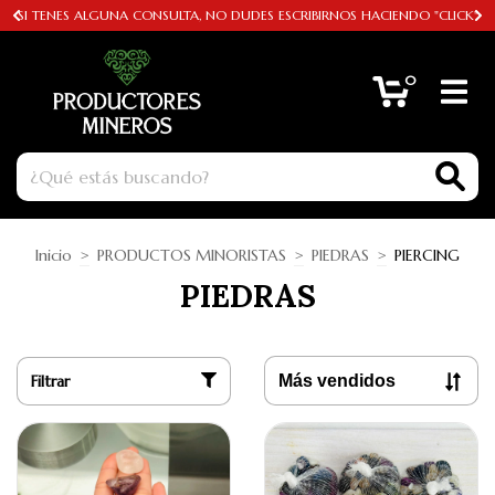
SI TENES ALGUNA CONSULTA, NO DUDES ESCRIBIRNOS HACIENDO "CLICK"
0
Inicio
>
PRODUCTOS MINORISTAS
>
PIEDRAS
>
PIERCING
PIEDRAS
Filtrar