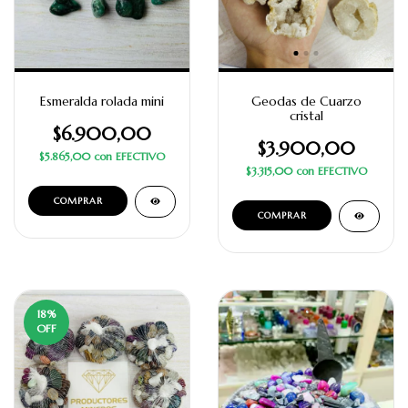
Esmeralda rolada mini
Geodas de Cuarzo
cristal
$6.900,00
$3.900,00
$5.865,00
con
EFECTIVO
$3.315,00
con
EFECTIVO
18
%
OFF