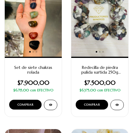
Set de siete chakras
Redecilla de piedra
rolada
pulida surtida 250g
aprox
$7.900,00
$7.500,00
$6.715,00
con
EFECTIVO
$6.375,00
con
EFECTIVO