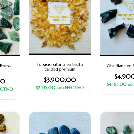
Topacio citrino en bruto
 Bruto
Obsidiana en 
calidad premium
$4.90
$3.900,00
00
$4.165,00
co
$3.315,00
con
EFECTIVO
ECTIVO