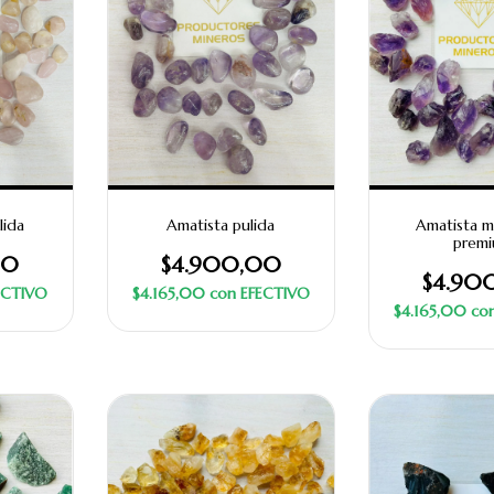
lida
Amatista pulida
Amatista ma
prem
00
$4.900,00
$4.90
ECTIVO
$4.165,00
con
EFECTIVO
$4.165,00
co