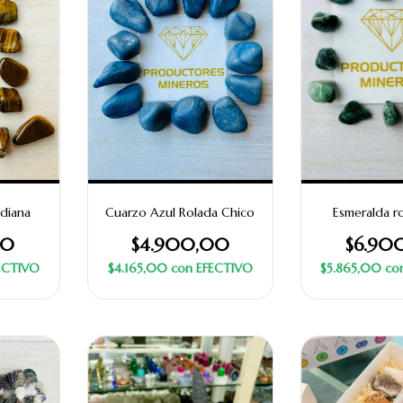
diana
Cuarzo Azul Rolada Chico
Esmeralda ro
00
$4.900,00
$6.90
ECTIVO
$4.165,00
con
EFECTIVO
$5.865,00
co