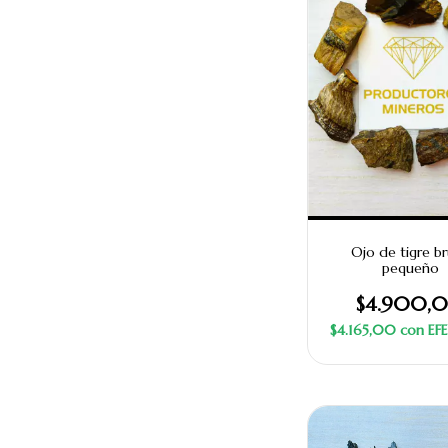
Ojo de tigre b
pequeño
$4.900,
$4.165,00
con
EF