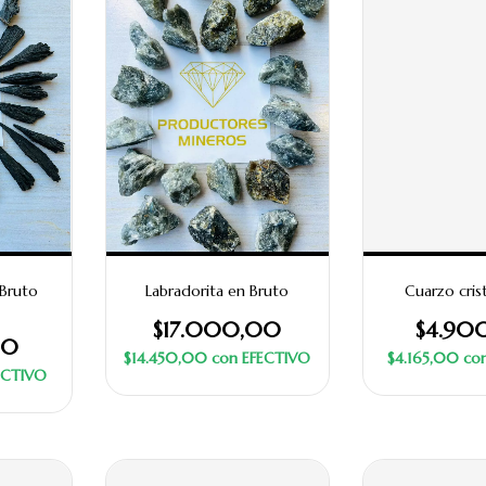
 Bruto
Labradorita en Bruto
Cuarzo crist
$17.000,00
$4.90
00
$14.450,00
con
EFECTIVO
$4.165,00
co
ECTIVO