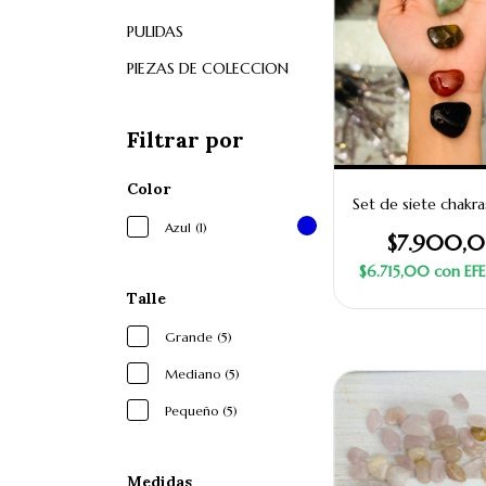
PULIDAS
PIEZAS DE COLECCION
Filtrar por
Color
Set de siete chakra
Azul (1)
$7.900,
$6.715,00
con
EF
Talle
Grande (5)
Mediano (5)
Pequeño (5)
Medidas