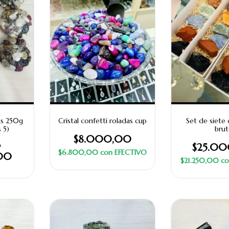
as 250g
Cristal confetti roladas cup
Set de siete 
s 5)
bru
$8.000,00
0
$25.0
$6.800,00
con
EFECTIVO
00
$21.250,00
co