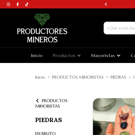
N AROS DE PIEDRAS
Inicio
Productos
Mayoristas
C
Inicio
>
PRODUCTOS MINORISTAS
>
PIEDRAS
>
PRODUCTOS
MINORISTAS
PIEDRAS
EN BRUTO