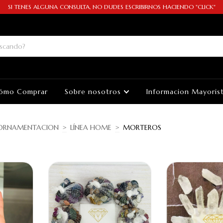
SI TENES ALGUNA CONSULTA, NO DUDES ESCRIBIRNOS HACIENDO "CLICK"
ómo Comprar
Sobre nosotros
Informacion Mayoris
ORNAMENTACION
>
LÍNEA HOME
>
MORTEROS