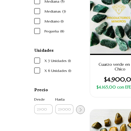
Mediana (5)
Medianas (3)
Mediano (1)
Pequeña (8)
Unidades
X 3 Unidades (1)
Cuarzo verde en
Chico
X 6 Unidades (1)
$4.900,
$4.165,00
con
EF
Precio
Desde
Hasta