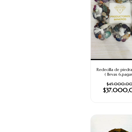
Redecilla de piedr
( llevas 6,paga
$45.000,0
$37.000,