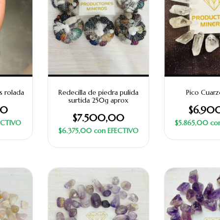
s rolada
Redecilla de piedra pulida
Pico Cuarzo
surtida 250g aprox
00
$6.90
$7.500,00
ECTIVO
$5.865,00
co
$6.375,00
con
EFECTIVO