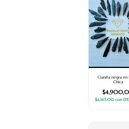
Cianita negra en
Chica
$4.900,
$4.165,00
con
EF