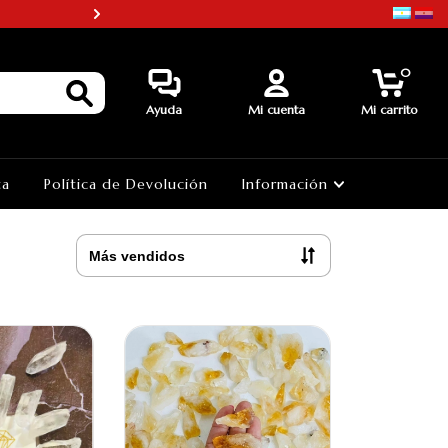
¡¡3 PAGOS SIN INTERES EN PRO
0
Ayuda
Mi cuenta
Mi carrito
ta
Política de Devolución
Información