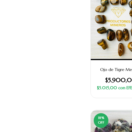
Ojo de Tigre Me
$5.900,
$5.015,00
con
EF
18
%
OFF