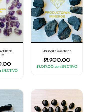
rtillada
Shungita Mediana
ium
$5.900,00
0,00
$5.015,00
con
EFECTIVO
n
EFECTIVO