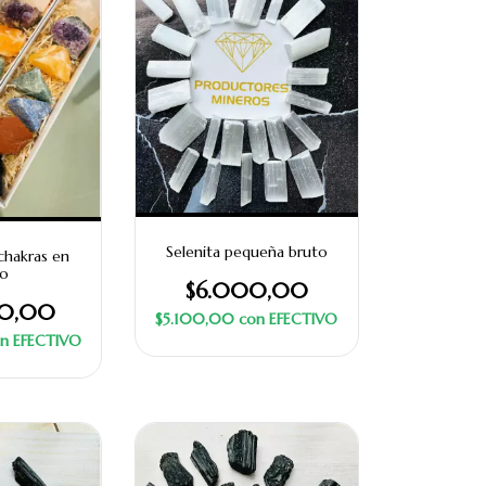
Selenita pequeña bruto
chakras en
to
$6.000,00
00,00
$5.100,00
con
EFECTIVO
n
EFECTIVO