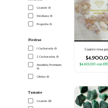
Grande (1)
Mediana (1)
Pequeña (1)
Piedras
1 Cucharada (1)
Cuarzo rosa pu
2 Cucharadas (1)
$4.900,
$4.165,00
con
EF
Amatista Premium
(1)
Citrino (1)
Tamaño
Grande (11)