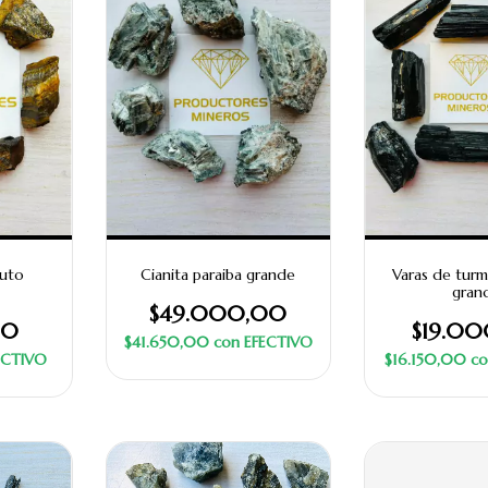
ruto
Cianita paraiba grande
Varas de turm
gran
$49.000,00
00
$19.0
$41.650,00
con
EFECTIVO
ECTIVO
$16.150,00
co